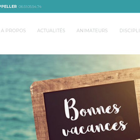
PPELLER
06.51.05.54.74
A PROPOS
ACTUALITÉS
ANIMATEURS
DISCIPL