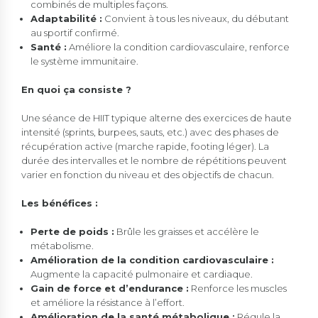
combinés de multiples façons.
Adaptabilité :
Convient à tous les niveaux, du débutant
au sportif confirmé.
Santé :
Améliore la condition cardiovasculaire, renforce
le système immunitaire.
En quoi ça consiste ?
Une séance de HIIT typique alterne des exercices de haute
intensité (sprints, burpees, sauts, etc.) avec des phases de
récupération active (marche rapide, footing léger). La
durée des intervalles et le nombre de répétitions peuvent
varier en fonction du niveau et des objectifs de chacun.
Les bénéfices :
Perte de poids :
Brûle les graisses et accélère le
métabolisme.
Amélioration de la condition cardiovasculaire :
Augmente la capacité pulmonaire et cardiaque.
Gain de force et d’endurance :
Renforce les muscles
et améliore la résistance à l’effort.
Amélioration de la santé métabolique :
Régule la